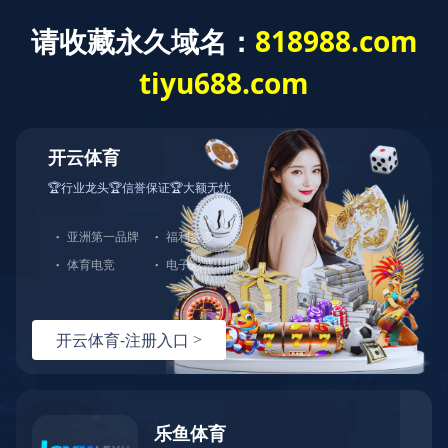
九州官方网站
>
成功案例
>
九州官方网站中心
>
川藏线芒康山隧道培训室项目
日期：2024-07-02
编辑：泰普科技
阅读：