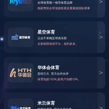
党建文化展厅在
九州官方网站中心
必不可少，它是一种文明传承，
是记录地方党史的重要载体，对于提高群众的政治意识和思想觉悟
起到了重要的作用。该展厅主要以综合物、人、场等要素的最佳空
间关系为手段，以传达特定信息为目的的展览、演示活动，这也是
该展厅设计中最具有特色的分支之一。