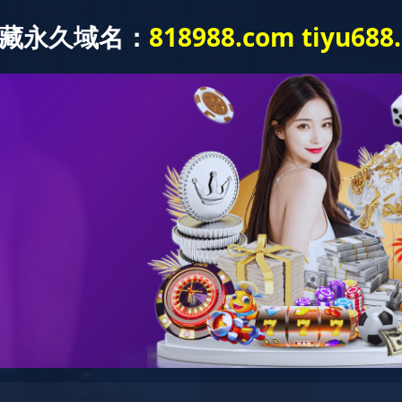
安全体验馆
新闻资讯
成功案例