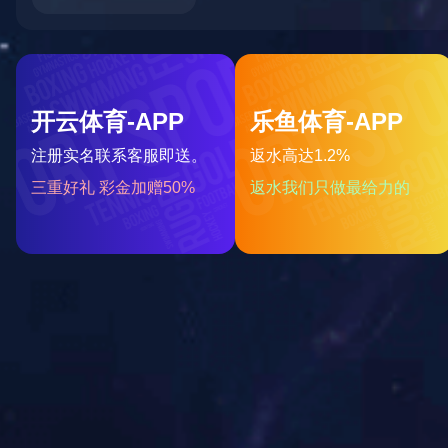
术，通过大数据汇总，实时了解工地环境监测、
过程中的每道工序、建筑材料、施工标准等，及
们可以得知工人数量和身体状况，了解工人现场
智慧工地建设，既实现了对项目的实时监管，又
患，提升建筑工地安全生产能力。