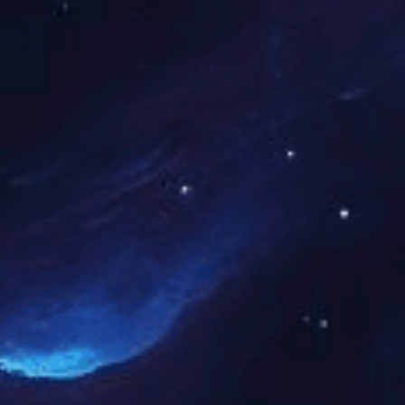
综合安全培训中心
是深化公众安全宣传教育、加