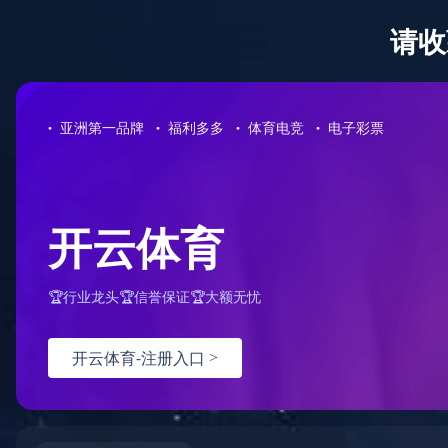
首页
关于我们