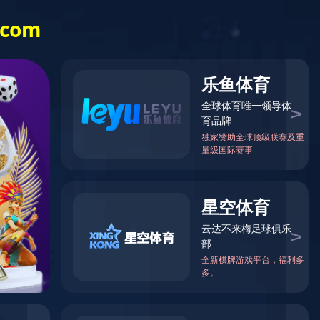
九州（中国）科技有限公司官网
13679136098